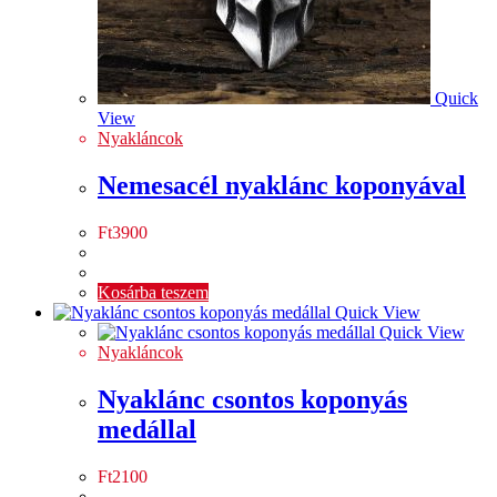
Quick
View
Nyakláncok
Nemesacél nyaklánc koponyával
Ft
3900
Kosárba teszem
Quick View
Quick View
Nyakláncok
Nyaklánc csontos koponyás
medállal
Ft
2100