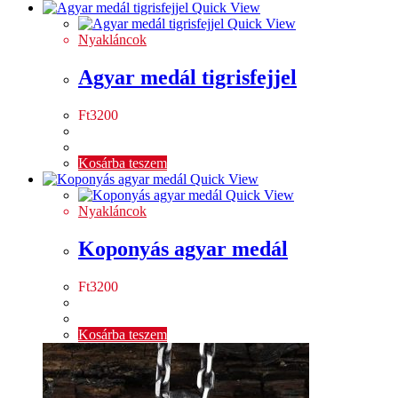
Quick View
Quick View
Nyakláncok
Agyar medál tigrisfejjel
Ft
3200
Kosárba teszem
Quick View
Quick View
Nyakláncok
Koponyás agyar medál
Ft
3200
Kosárba teszem