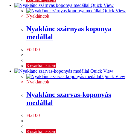
Quick View
Quick View
Nyakláncok
Nyaklánc szárnyas koponya
medállal
Ft
2100
Kosárba teszem
Quick View
Quick View
Nyakláncok
Nyaklánc szarvas-koponyás
medállal
Ft
2100
Kosárba teszem