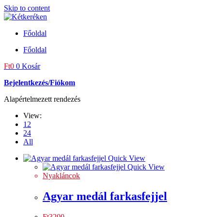
Skip to content
Főoldal
Főoldal
Ft
0
0
Kosár
Bejelentkezés/Fiókom
Alapértelmezett rendezés
View:
12
24
All
Quick View
Quick View
Nyakláncok
Agyar medál farkasfejjel
Ft
3200