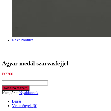
Next Product
Agyar medál szarvasfejjel
Ft
3200
Kosárba teszem
Kategória:
Nyakláncok
Leírás
Vélemények (0)