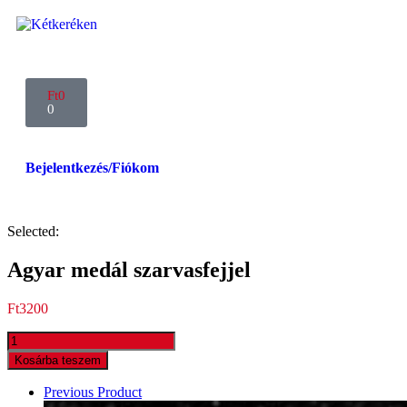
Ft
0
0
Bejelentkezés/Fiókom
Selected:
Agyar medál szarvasfejjel
Ft
3200
Kosárba teszem
Previous Product