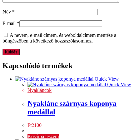
Név
*
E-mail
*
A nevem, e-mail címem, és weboldalcímem mentése a
böngészőben a következő hozzászólásomhoz.
Kapcsolódó termékek
Quick View
Quick View
Nyakláncok
Nyaklánc szárnyas koponya
medállal
Ft
2100
Kosárba teszem