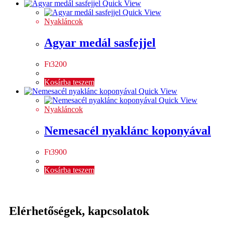
Quick View
Quick View
Nyakláncok
Agyar medál sasfejjel
Ft
3200
Kosárba teszem
Quick View
Quick View
Nyakláncok
Nemesacél nyaklánc koponyával
Ft
3900
Kosárba teszem
Elérhetőségek, kapcsolatok