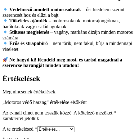
Védelmező amulett motorosoknak
– ősi hiedelem szerint
szerencsét hoz és elűzi a bajt
Tökéletes ajándék
– motorosoknak, motorrajongóknak,
barátoknak vagy családtagoknak
Stílusos megjelenés
– vagány, markáns dizájn minden motoros
számára
Erős és strapabíró
– nem törik, nem fakul, bírja a mindennapi
viseletet
Ne hagyd ki! Rendeld meg most, és tartsd magadnál a
szerencse harangját minden utadon!
Értékelések
Még nincsenek értékelések.
„Motoros védő harang” értékelése elsőként
Az e-mail címet nem tesszük közzé.
A kötelező mezőket
*
karakterrel jelöltük
A te értékelésed
*