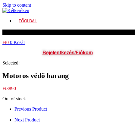
Skip to content
FŐOLDAL
FŐOLDAL
Ft
0
0
Kosár
Bejelentkezés/Fiókom
Selected:
Motoros védő harang
Ft
3890
Out of stock
Previous Product
Next Product