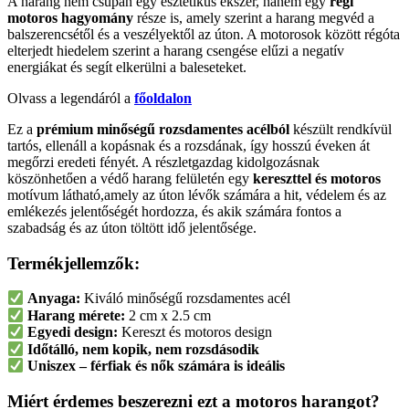
A harang nem csupán egy esztétikus ékszer, hanem egy
régi
motoros hagyomány
része is, amely szerint a harang megvéd a
balszerencsétől és a veszélyektől az úton. A motorosok között régóta
elterjedt hiedelem szerint a harang csengése elűzi a negatív
energiákat és segít elkerülni a baleseteket.
Olvass a legendáról a
főoldalon
Ez a
prémium minőségű rozsdamentes acélból
készült rendkívül
tartós, ellenáll a kopásnak és a rozsdának, így hosszú éveken át
megőrzi eredeti fényét. A részletgazdag kidolgozásnak
köszönhetően a védő harang felületén egy
k
ereszttel és motoros
motívum látható,amely az úton lévők számára a hit, védelem és az
emlékezés jelentőségét hordozza, és akik számára fontos a
szabadság és az úton töltött idő jelentősége.
Termékjellemzők:
Anyaga:
Kiváló minőségű rozsdamentes acél
Harang mérete:
2 cm x 2.5 cm
Egyedi design:
Kereszt és motoros design
Időtálló, nem kopik, nem rozsdásodik
Uniszex – férfiak és nők számára is ideális
Miért érdemes beszerezni ezt a motoros harangot?