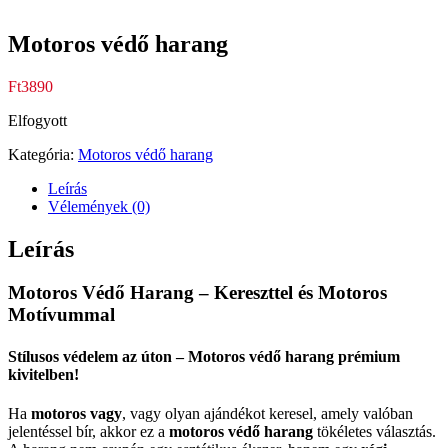
Motoros védő harang
Ft
3890
Elfogyott
Kategória:
Motoros védő harang
Leírás
Vélemények (0)
Leírás
Motoros Védő Harang – Kereszttel és Motoros
Motívummal
Stílusos védelem az úton – Motoros védő harang prémium
kivitelben!
Ha
motoros vagy
, vagy olyan ajándékot keresel, amely valóban
jelentéssel bír, akkor ez a
motoros védő harang
tökéletes választás.